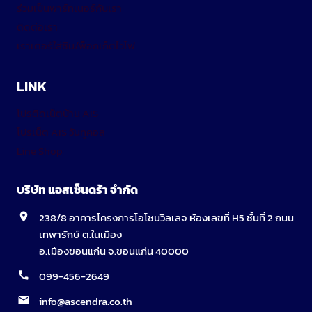
ร่วมเป็นพาร์ทเนอร์กับเรา
ติดต่อเรา
เราเตอร์ใส่ซิม/พ็อกเก็ตไวไฟ
LINK
โปรติดเน็ตบ้าน AIS
โปรเน็ต AIS วันทูคอล
Line Shop
บริษัท แอสเซ็นดร้า จำกัด
238/8 อาคารโครงการโอโซนวิลเลจ ห้องเลขที่ H5 ชั้นที่ 2 ถนน
เทพารักษ์ ต.ในเมือง
อ.เมืองขอนแก่น จ.ขอนแก่น 40000
099-456-2649
info@ascendra.co.th