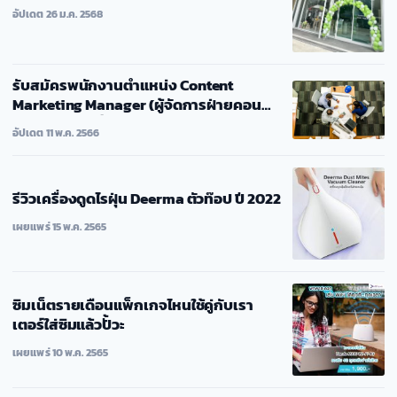
อัปเดต 26 ม.ค. 2568
รับสมัครพนักงานตำแหน่ง Content
Marketing Manager (ผู้จัดการฝ่ายคอน
เทนต์มาร์เก็ตติ้ง)
อัปเดต 11 พ.ค. 2566
รีวิวเครื่องดูดไรฝุ่น Deerma ตัวท๊อป ปี 2022
เผยแพร่ 15 พ.ค. 2565
ซิมเน็ตรายเดือนแพ็กเกจไหนใช้คู่กับเรา
เตอร์ใส่ซิมแล้วปั้วะ
เผยแพร่ 10 พ.ค. 2565