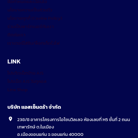
ข้อกำหนดและเงื่อนไข
นโยบายความเป็นส่วนตัว
นโยบายคุกกี้ (Cookie Policy)
ร่วมเป็นพาร์ทเนอร์กับเรา
ติดต่อเรา
เราเตอร์ใส่ซิม/พ็อกเก็ตไวไฟ
LINK
โปรติดเน็ตบ้าน AIS
โปรเน็ต AIS วันทูคอล
Line Shop
บริษัท แอสเซ็นดร้า จำกัด
238/8 อาคารโครงการโอโซนวิลเลจ ห้องเลขที่ H5 ชั้นที่ 2 ถนน
เทพารักษ์ ต.ในเมือง
อ.เมืองขอนแก่น จ.ขอนแก่น 40000