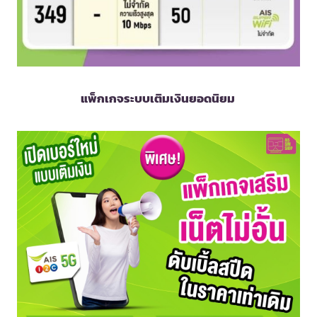
แพ็กเกจระบบเติมเงินยอดนิยม