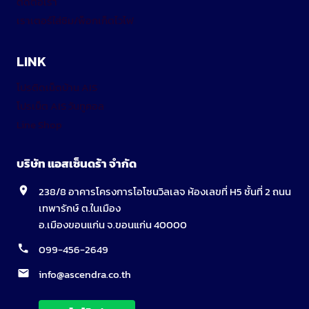
ติดต่อเรา
เราเตอร์ใส่ซิม/พ็อกเก็ตไวไฟ
LINK
โปรติดเน็ตบ้าน AIS
โปรเน็ต AIS วันทูคอล
Line Shop
บริษัท แอสเซ็นดร้า จำกัด
238/8 อาคารโครงการโอโซนวิลเลจ ห้องเลขที่ H5 ชั้นที่ 2 ถนน
เทพารักษ์ ต.ในเมือง
อ.เมืองขอนแก่น จ.ขอนแก่น 40000
099-456-2649
info@ascendra.co.th